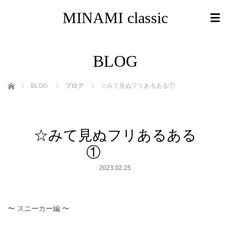
MINAMI classic
BLOG
ホーム
BLOG
ブログ
☆みて見ぬフリあるある①
☆みて見ぬフリあるある
①
2023.02.25
〜 スニーカー編 〜