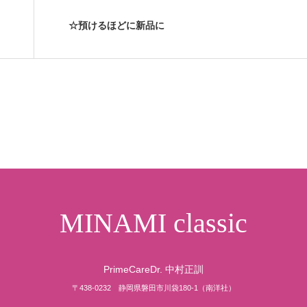
☆預けるほどに新品に
MINAMI classic
PrimeCareDr. 中村正訓
〒438-0232 静岡県磐田市川袋180-1（南洋社）