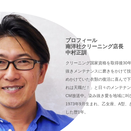
プロフィール
南洋社クリーニング店長
中村正訓
クリーニング国家資格を取得後30
抜きメンテナンスに磨きをかけて技
めかけていた衣類の復活に喜んで下
れは天職だ！」と日々のメンテナンス
CM放送中。染み抜き愛を地域に叫
1973年9月生まれ、乙女座、A型
した歴1年。