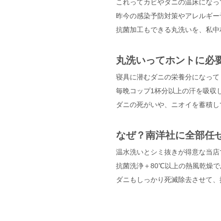
これってカビやダニの温床になっ
昨今の感染予防対策やアレルギー
抗菌加工もできる丸洗いを、私中
丸洗いってホントに必
寝具に潜むダニの栄養分になって
毎晩コップ1杯分以上の汗を吸収
ダニの死がいや、ニオイを蓄積し
なぜ？南洋社に全部任
温水洗いとシミ抜きが得意な当店
抗菌洗浄＋80℃以上の熱風乾燥
ダニもしっかり死滅除去させて、