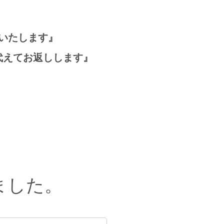
いたします』
代えてお返しします』
ました。