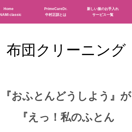
Home
PrimeCareDr.
新しい服のお手入れ
NAMI classic
中村正訓とは
サービス一覧
布団クリーニング
『おふとんどうしよう』が
『えっ！私のふとん