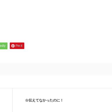
edly
Pin it
☆伝えてなかったのに！